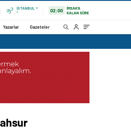
İMSAK'A
İSTANBUL
02:00
KALAN SÜRE
°
Yazarlar
Gazeteler
mahsur