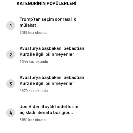
KATEGORİNİN POPÜLERLERİ
Trump’tan seçim sonrası ilk
mülakat
1
8018 kez okundu
Avusturya başbakanı Sebastian
Kurz ile ilgili bilinmeyenler
2
5044 kez okundu
Avusturya başbakanı Sebastian
Kurz ile ilgili bilinmeyenler
3
4970 kez okundu
Joe Biden 6 aylık hedeflerini
açıkladı. Senato buz gibi…
4
3150 kez okundu