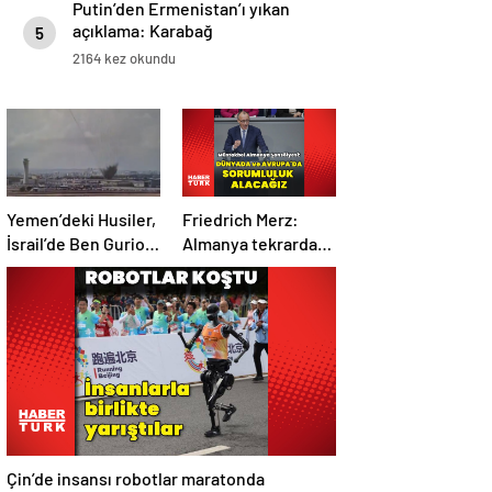
Putin’den Ermenistan’ı yıkan
açıklama: Karabağ
5
Azerbaycan’ın ayrılmaz bir
2164 kez okundu
parçasıdır!
Yemen’deki Husiler,
Friedrich Merz:
İsrail’de Ben Gurion
Almanya tekrardan
Havalimanı’nı vurdu
sorumluluk
üstlenecek
Çin’de insansı robotlar maratonda