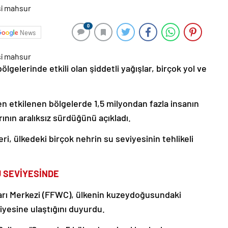
0
News
lgelerinde etkili olan şiddetli yağışlar, birçok yol ve
en etkilenen bölgelerde 1,5 milyondan fazla insanın
ının aralıksız sürdüğünü açıkladı.
ri, ülkedeki birçok nehrin su seviyesinin tehlikeli
U SEVİYESİNDE
arı Merkezi (FFWC), ülkenin kuzeydoğusundaki
iyesine ulaştığını duyurdu.