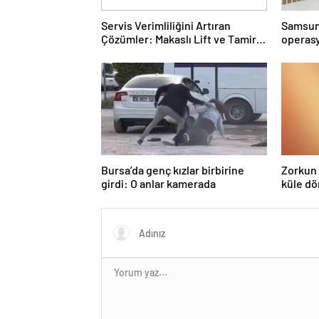
Servis Verimliliğini Artıran
Samsun’
Çözümler: Makaslı Lift ve Tamirci
operasy
Lifti Rehberi
Bursa’da genç kızlar birbirine
Zorkun 
girdi: O anlar kamerada
küle d