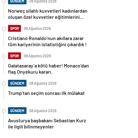
GÜNDEM
08 Ağustos 2026
Norweç silahlı kuvvetleri kadınlardan
oluşan özel kuvvetler eğitimlerini
başlattı.
SPOR
08 Ağustos 2026
Cristiano Ronaldo’nun akıllara zarar
tüm kariyerinin istatistiğini çıkardık !
SPOR
08 Ağustos 2026
Galatasaray’a kötü haber! Monaco’dan
flaş Onyekuru kararı.
GÜNDEM
08 Ağustos 2026
Trump’tan seçim sonrası ilk mülakat
GÜNDEM
08 Ağustos 2026
Avusturya başbakanı Sebastian Kurz
ile ilgili bilinmeyenler