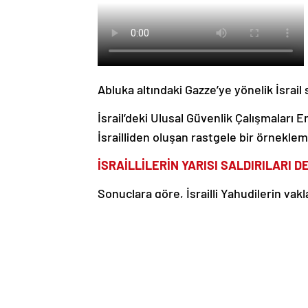
Abluka altındaki Gazze’ye yönelik İsrail 
İsrail’deki Ulusal Güvenlik Çalışmaları 
İsrailliden oluşan rastgele bir örneklem
İSRAİLLİLERİN YARISI SALDIRILARI 
Sonuçlara göre, İsrailli Yahudilerin yakla
öldürüldüğü, yüz bine yakınının yaralandı
Ankete katılan Yahudilerin yüzde 47’si 
Gazze Şeridi’nde “uluslararası hukuka 
42,5’i ise “savaşta uluslararası hukuka
10,5’i net bir cevap vermedi.