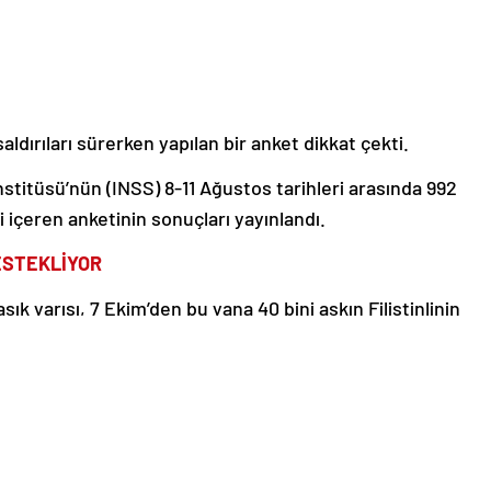
saldırıları sürerken yapılan bir anket dikkat çekti.
Enstitüsü’nün (INSS) 8-11 Ağustos tarihleri arasında 992
i içeren anketinin sonuçları yayınlandı.
DESTEKLİYOR
şık yarısı, 7 Ekim’den bu yana 40 bini aşkın Filistinlinin
ğı ve Gazze’nin harap edildiği saldırıları destekliyor.
ordunun 7 Ekim’den bu yana saldırılarını sürdürdüğü
ve ahlaki değerlere uymasına gerek olmadığına”, yüzde
 ve ahlaki değerlere uyması gerektiğine” inanırken, yüzde