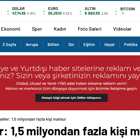
DOLAR
EURO
ALTIN
BITCOIN
47,7436
55,2510
6.660,55
%
0.18%
0.32%
2,59
Ekonomi
Spor
Kadın
Foto Galeri
Videolar
3.Sayfa
Avrupa
Bülten
Din
Eğitim
Hayat
Politika
seller: 1,5 milyondan fazla kişi mahsur
r: 1,5 milyondan fazla kişi 