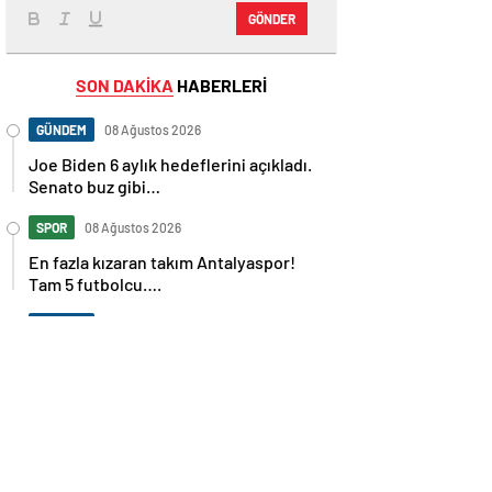
GÖNDER
SON DAKİKA
HABERLERİ
GÜNDEM
08 Ağustos 2026
Joe Biden 6 aylık hedeflerini açıkladı.
Senato buz gibi…
SPOR
08 Ağustos 2026
En fazla kızaran takım Antalyaspor!
Tam 5 futbolcu….
GÜNDEM
08 Ağustos 2026
Norweç silahlı kuvvetleri kadınlardan
oluşan özel kuvvetler eğitimlerini
başlattı.
SPOR
08 Ağustos 2026
Cristiano Ronaldo’nun akıllara zarar
tüm kariyerinin istatistiğini çıkardık !