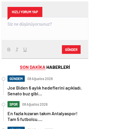
HIZLI YORUM YAP
GÖNDER
SON DAKİKA
HABERLERİ
GÜNDEM
08 Ağustos 2026
Joe Biden 6 aylık hedeflerini açıkladı.
Senato buz gibi…
SPOR
08 Ağustos 2026
En fazla kızaran takım Antalyaspor!
Tam 5 futbolcu….