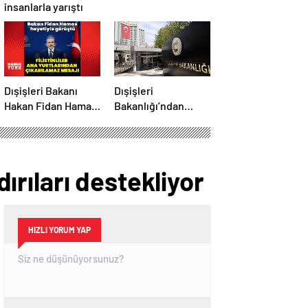
insanlarla yarıştı
Dışişleri Bakanı
Dışişleri
Hakan Fidan Hamas
Bakanlığı’ndan
heyetiyle görüştü
Rümeysa Öztürk
açıklaması
dırıları destekliyor
HIZLI YORUM YAP