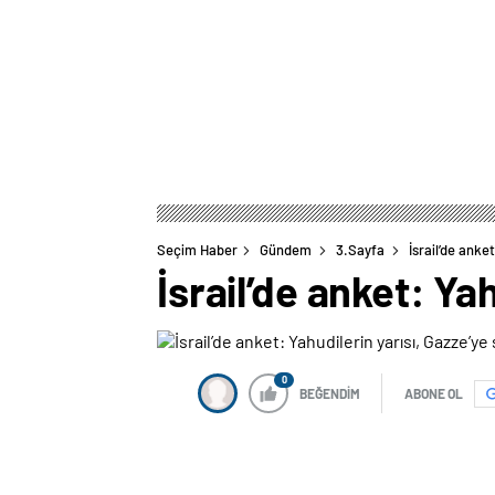
Seçim Haber
Gündem
3.Sayfa
İsrail’de anket
İsrail’de anket: Yah
0
BEĞENDİM
ABONE OL