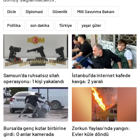
Dicle
Diplomasi
Güvenlik
Milli Savunma Bakanı
Politika
son dakika
Türkiye
yaşar güler
Samsun’da ruhsatsız silah
İstanbul’da internet kafede
operasyonu: 1 kişi yakalandı
kavga: 2 yaralı
Bursa’da genç kızlar birbirine
Zorkun Yaylası’nda yangın:
girdi: O anlar kamerada
Evler küle döndü