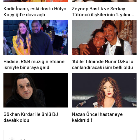
Kadir İnanır, eski dostu Hülya
Zeynep Bastık ve Serkay
Koçyiğit’e dava açtı
Tütüncü ilişkilerinin 1. yılını
kutladı
Hadise, R&B müziğin efsane
‘Adile’ filminde Münir Özkul’u
ismiyle bir araya geldi
canlandıracak isim belli oldu
Gökhan Kırdar ile ünlü DJ
Nazan Öncel hastaneye
davalık oldu
kaldırıldı!