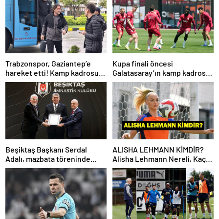
Trabzonspor, Gaziantep’e
Kupa finali öncesi
hareket etti! Kamp kadrosu
Galatasaray’ın kamp kadrosu
açıklandı…
belli oldu!
Beşiktaş Başkanı Serdal
ALISHA LEHMANN KİMDİR?
Adalı, mazbata töreninde
Alisha Lehmann Nereli, Kaç
konuştu: Gün istikrar
Yaşında, Hangi Takımda
günüdür
Oynuyor?