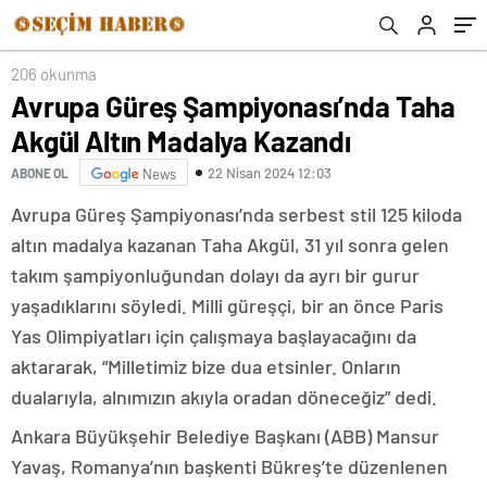
206 okunma
Avrupa Güreş Şampiyonası’nda Taha
Akgül Altın Madalya Kazandı
22 Nisan 2024 12:03
ABONE OL
News
Avrupa Güreş Şampiyonası’nda serbest stil 125 kiloda
altın madalya kazanan Taha Akgül, 31 yıl sonra gelen
takım şampiyonluğundan dolayı da ayrı bir gurur
yaşadıklarını söyledi. Milli güreşçi, bir an önce Paris
Yas Olimpiyatları için çalışmaya başlayacağını da
aktararak, “Milletimiz bize dua etsinler. Onların
dualarıyla, alnımızın akıyla oradan döneceğiz” dedi.
Ankara Büyükşehir Belediye Başkanı (ABB) Mansur
Yavaş, Romanya’nın başkenti Bükreş’te düzenlenen