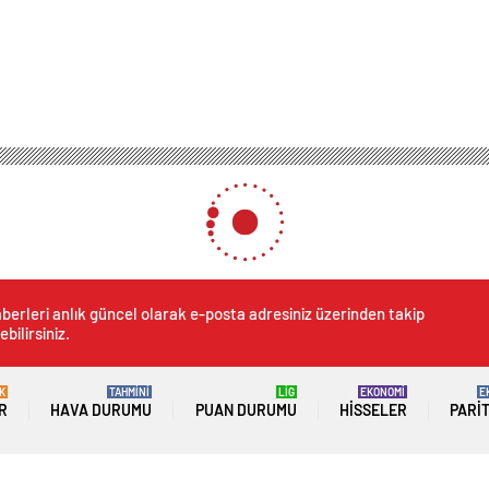
berleri anlık güncel olarak e-posta adresiniz üzerinden takip
ebilirsiniz.
K
TAHMİNİ
LİG
EKONOMİ
E
R
HAVA DURUMU
PUAN DURUMU
HISSELER
PARI