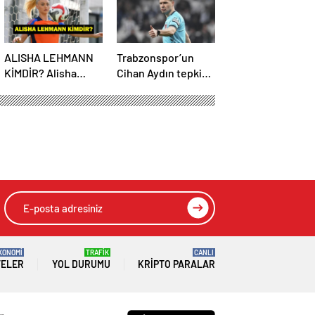
ALISHA LEHMANN
Trabzonspor’un
KİMDİR? Alisha
Cihan Aydın tepkisi
Lehmann Nereli,
çığ gibi büyüyor!
Kaç Yaşında, Hangi
Yöneticilerden
Takımda Oynuyor?
açıklama…
KONOMİ
TRAFİK
CANLI
TELER
YOL DURUMU
KRIPTO PARALAR