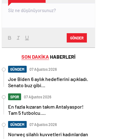
GÖNDER
SON DAKİKA
HABERLERİ
GÜNDEM
07 Ağustos 2026
Joe Biden 6 aylık hedeflerini açıkladı.
Senato buz gibi…
SPOR
07 Ağustos 2026
En fazla kızaran takım Antalyaspor!
Tam 5 futbolcu….
GÜNDEM
07 Ağustos 2026
Norweç silahlı kuvvetleri kadınlardan