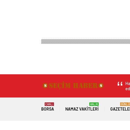
Ha
ed
CANLI
ANLIK
GÜNLÜ
BORSA
NAMAZ VAKITLERI
GAZETELE