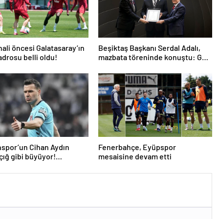
nali öncesi Galatasaray’ın
Beşiktaş Başkanı Serdal Adalı,
drosu belli oldu!
mazbata töreninde konuştu: Gün
istikrar günüdür
spor’un Cihan Aydın
Fenerbahçe, Eyüpspor
 çığ gibi büyüyor!
mesaisine devam etti
ilerden açıklama…