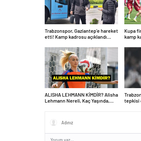
Trabzonspor, Gaziantep’e hareket
Kupa fi
etti! Kamp kadrosu açıklandı…
kamp ka
ALISHA LEHMANN KİMDİR? Alisha
Trabzon
Lehmann Nereli, Kaç Yaşında,
tepkisi
Hangi Takımda Oynuyor?
Yönetic