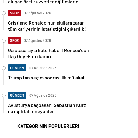
oluşan özel kuvvetler eğitimlerini
başlattı.
SPOR
07 Ağustos 2026
Cristiano Ronaldo’nun akıllara zarar
tüm kariyerinin istatistiğini çıkardık !
SPOR
07 Ağustos 2026
Galatasaray’a kötü haber! Monaco’dan
flaş Onyekuru kararı.
GÜNDEM
07 Ağustos 2026
Trump’tan seçim sonrası ilk mülakat
GÜNDEM
07 Ağustos 2026
Avusturya başbakanı Sebastian Kurz
ile ilgili bilinmeyenler
KATEGORİNİN POPÜLERLERİ