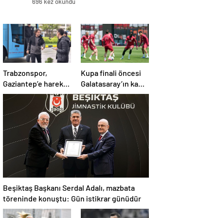
696 kez okundu
Trabzonspor,
Kupa finali öncesi
Gaziantep’e hareket
Galatasaray’ın kamp
etti! Kamp kadrosu
kadrosu belli oldu!
açıklandı…
Beşiktaş Başkanı Serdal Adalı, mazbata
töreninde konuştu: Gün istikrar günüdür