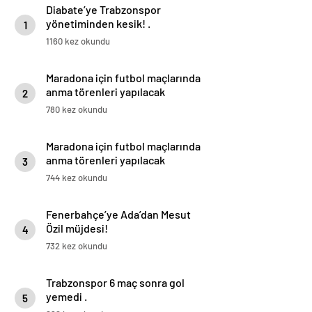
Diabate’ye Trabzonspor
yönetiminden kesik! .
1
1160 kez okundu
Maradona için futbol maçlarında
anma törenleri yapılacak
2
780 kez okundu
Maradona için futbol maçlarında
anma törenleri yapılacak
3
744 kez okundu
Fenerbahçe’ye Ada’dan Mesut
Özil müjdesi!
4
732 kez okundu
Trabzonspor 6 maç sonra gol
yemedi .
5