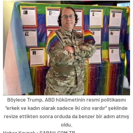
Böylece Trump, ABD hükümetinin resmi politikasını
“erkek ve kadın olarak sadece iki cins vardır” şeklinde
revize ettikten sonra orduda da benzer bir adım atmış
oldu.
Haber Kaynak : SABAH.COM.TR